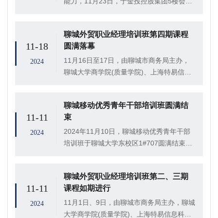
能力，11月23日，于金投控股集团5楼会议
室如期开展培训班第九次课程。金投控股董
事长王建民带领全体中高层干部参加。
聊城外贸职业经理培训班第四期课程
11-18
圆满落幕
11月16日至17日，由聊城市商务局主办，
2024
聊城大学商学院(质量学院)、上海特易信息
科技有限公司承办的外贸职业经理培训班第
四期课程在聊城大学成功举办。来自聊城八
聊城移动优秀青年干部培训班圆满结
个县市区18家企业的27名外贸经理出席本
11-11
束
次...
2024年11月10日，聊城移动优秀青年干部
2024
培训班于聊城大学东校区1#707圆满结束，
38名青年干部参加了本次结业典礼。
聊城外贸职业经理培训班第二、三期
11-11
课程如期进行
11月1日、9日，由聊城市商务局主办，聊城
2024
大学商学院(质量学院)、上海特易信息科技