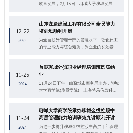
质量发展，2月15日，聊城大学聊城发展研
究院（聊城质量发展中心）召开东昌府区堂
邑镇葫芦产业发展座谈会。聊城大学原党委
山东森途建设工程有限公司全员能力
副书记、聊城质量发展研究中心主任徐传
12-22
培训班顺利开展
光，人文社...
为全面提升管理干部的管理水平，强化员工
2024
的专业能力与综合素质，为企业的长远发展
注入强大动力，12月21日，山东森途建设工
程有限公司与聊城大学联合开展全员能力培
首期聊城外贸职业经理培训班圆满结
训班，山东森途建筑工程有限公司执行董事
11-25
业
靳磊出...
11月24日下午，由聊城市商务局主办，聊城
2024
大学商学院(质量学院)、上海特易信息科技
有限公司承办的首期聊城外贸职业经理培训
班于聊城大学东校区1#418举办结业典礼，
聊城大学商学院承办聊城金投控股中
为这一阶段的外贸专业人才培养画上了圆
11-24
高层管理能力培训班第九讲顺利开讲
满...
为进一步提升聊城金投控股中高层干部管理
2024