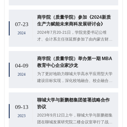
有限公司承办的外贸职业经理培训班第二、
三期课程在聊城大学如期进行。两期课程共
商学院（质量学院）参加《2024新质
为期五天，来自聊城八个县市区18家企业的
07-23
生产力赋能未来商科发展研讨会》
2...
2024年7月20-21日，学院党委书记公维
2024
才、会计系主任张延辉参加了由内蒙古财经
大学主办、北京知链科技有限公司协办的
《2024 新质生产力赋能未来商科发展研讨
商学院（质量学院）举办第一期 MBA
会》
04-09
教育中心企业家沙龙
为了更好地助力聊城大学高水平应用型大学
2024
建设目标实现，深化校地融合、校企融合，
搭建合作平台，强化落地落实，商学院（质
量学院）先后出台了《校地校企融合发
聊城大学与新鹏都集团签署战略合作
展“1310工程”实施方案》《关于实施“MBA
09-13
协议
企业...
2023年9月12日上午，聊城大学与新鹏都集
2023
团在聊城发展研究院二楼会议室举行了战略