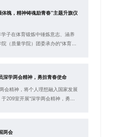
强体魄，精神铸魂励青春”主题升旗仪
年学子在体育锻炼中锤炼意志、涵养
学院（质量学院）团委承办的“体育筑
旗仪式于东校区南门举行，商学院
员深学两会精神，勇担青春使命
国两会精神，将个人理想融入国家发展
于209室开展“深学两会精神，勇担
娅担任主讲人，2023级...
国两会