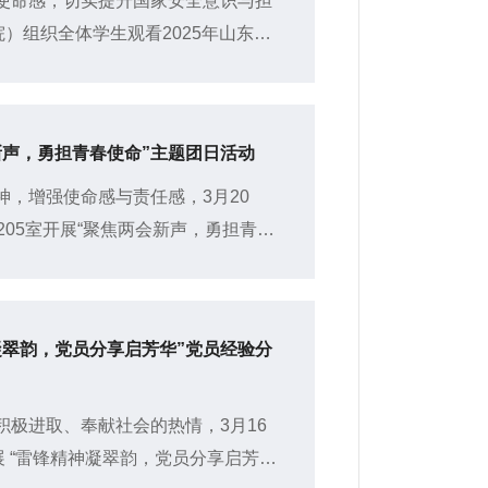
使命感，切实提升国家安全意识与担
院）组织全体学生观看2025年山东省
—“同上一堂国家安全课”。
新声，勇担青春使命”主题团日活动
，增强使命感与责任感，3月20
205室开展“聚焦两会新声，勇担青春
展部干事孔鑫瞳担任主讲人，20...
凝翠韵，党员分享启芳华”党员经验分
极进取、奉献社会的热情，3月16
展 “雷锋精神凝翠韵，党员分享启芳