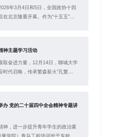
026年3月4日和5日，全国政协十四
在北京隆重开幕。作为“十五五”规
总书记发表重要讲话，为推进中国
精神主题学习活动
取奋进力量，12月14日，聊城大学
响应时代召唤，传承繁森薪火”孔繁森
经济学研一、研二全体学生参与。
举办 党的二十届四中全会精神专题讲
精神，进一步提升青年学生的政治素
质量学院）青马工程培训班于东校区