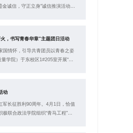
“鎏金诚信，守正立身”诚信推演活动，
学们破除失信侥幸心理，筑牢...
薪火，书写青春华章”主题团日活动
家国情怀，引导共青团员以青春之姿
量学院）于东校区1#205室开展“传
活动，学习发展部周欣担任主讲人...
活动
、红军长征胜利90周年。4月1日，恰值
极联合政法学院组织“青马工程”学
纪念馆开展“缅怀革命先烈...