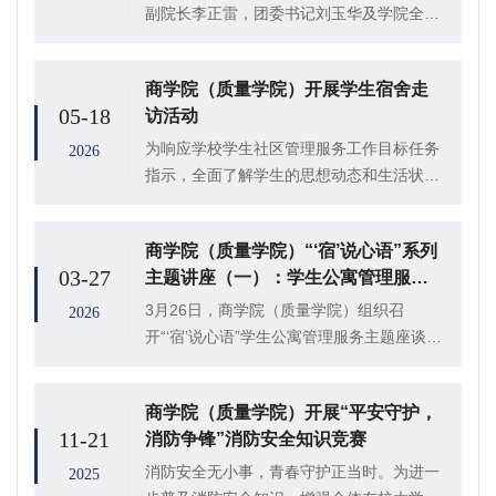
副院长李正雷，团委书记刘玉华及学院全体
毕业班班主任、辅导员深入毕业生宿舍，慰
问了解学院毕业生升学、就业情况及未来发
商学院（质量学院）开展学生宿舍走
展安排，传递学院关怀的同时，为毕业生顺
05-18
访活动
利毕业、...
为响应学校学生社区管理服务工作目标任务
2026
指示，全面了解学生的思想动态和生活状
况，5月16日、17日，商学院(质量学院)党
委副书记、副院长李正雷，团委书记刘玉
商学院（质量学院）“‘宿’说心语”系列
华，辅导员高鹏、刘聪睿深入学生宿舍，检
03-27
主题讲座（一）：学生公寓管理服务
查学生宿...
主题座谈会
3月26日，商学院（质量学院）组织召
2026
开“‘宿’说心语”学生公寓管理服务主题座谈
会，学校宿舍管理中心工作人员受邀担任主
讲人。
商学院（质量学院）开展“平安守护，
11-21
消防争锋”消防安全知识竞赛
消防安全无小事，青春守护正当时。为进一
2025