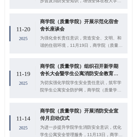
步普及消防安全知识，增强全体在校大学生
的防火自救意识和应急处置能力，筑牢校园
安全屏障。商学院(质量学院)挂靠团委二级
商学院（质量学院）开展示范化宿舍
中心宿管部携手易班工作站联合策划“平安守
11-20
舍长座谈会
护，消...
为强化舍长责任意识，营造安全、文明、和
2025
谐的住宿环境，11月19日，商学院（质量学
院）聚焦“安全”与“责任”，在学院党建工作
站组织召开“一间宿舍一面旗，消防安全我先
商学院（质量学院）组织召开新学期
行”示范化宿舍舍长座谈会，辅导员高鹏、...
11-19
舍长大会暨学生公寓消防安全教育大
会
为切实强化学院学生安全责任意识，筑牢学
2025
院学生公寓安全防护网，商学院（质量学
院）于近日组织召开新学期舍长大会暨学生
公寓消防安全教育大会，学院党委副书记、
商学院（质量学院）开展消防安全宣
副院长李树房及分管宿舍辅导员高鹏、刘聪
11-14
传月启动仪式
睿参会，会议...
为进一步提升学院学生消防安全意识，优化
2025
学生公寓安全管理服务，11月13日，商学院