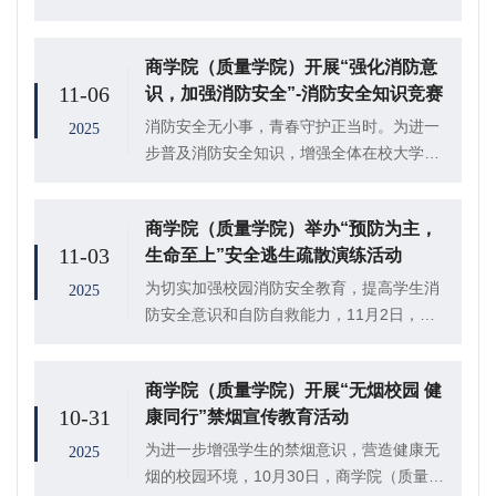
（质量学院）组织召开2055年“119”消防安
全宣传月启动仪式，学院党委副书记、副院
商学院（质量学院）开展“强化消防意
长李树房，团委书记刘玉华，辅导员高鹏...
11-06
识，加强消防安全”-消防安全知识竞赛
消防安全无小事，青春守护正当时。为进一
2025
步普及消防安全知识，增强全体在校大学生
的防火自救意识和应急处置能力，筑牢校园
安全屏障。商学院(质量学院)挂靠团委二级
商学院（质量学院）举办“预防为主，
中心宿管部携手易班工作站联合策划“平安守
11-03
生命至上”安全逃生疏散演练活动
护，消...
为切实加强校园消防安全教育，提高学生消
2025
防安全意识和自防自救能力，11月2日，商
学院（质量学院）于东1#301室举办“预防为
主，生命至上”消防培训和演练活动，学院挂
商学院（质量学院）开展“无烟校园 健
靠团委二级中心宿管部副部长李洪涛担任
10-31
康同行”禁烟宣传教育活动
主...
为进一步增强学生的禁烟意识，营造健康无
2025
烟的校园环境，10月30日，商学院（质量学