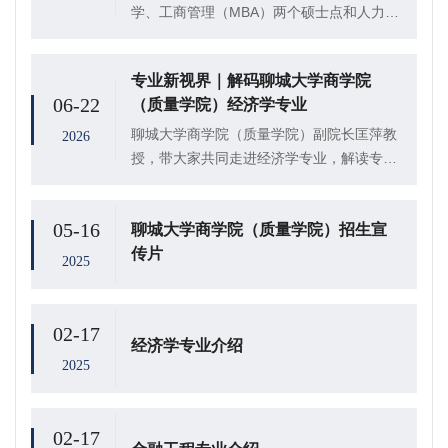
学、工商管理（MBA）两个硕士点和人力资
源管理本科专业，采用“社团演练、竞赛锤
炼、实践历练”三阶递进的人才培养模式，以
专业新视界｜解码聊城大学商学院
项目式学习为核心，深度联动本地龙头企
06-22
（质量学院）经济学专业
业、校友...
​聊城大学商学院（质量学院）副院长匡萍教
2026
授，带大家共同走进经济学专业，解读专业
办学优势、特色育人模式与学生成长发展规
划。
05-16
聊城大学商学院（质量学院）招生宣
传片
2025
02-17
经济学专业介绍
2025
02-17