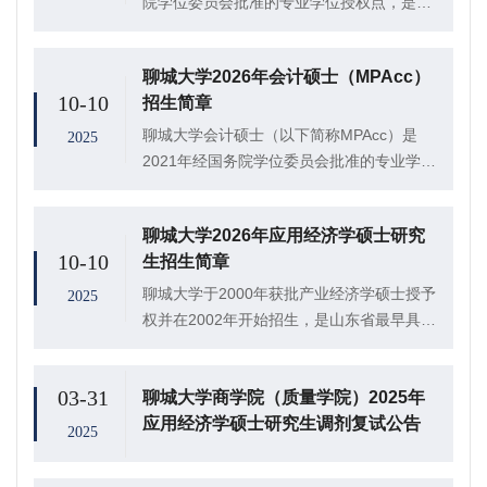
院学位委员会批准的专业学位授权点，是鲁
西地区唯一的MBA授权点。聊城大学MBA教
育以应用经济学一级硕士点和工商管理、人
聊城大学2026年会计硕士（MPAcc）
力资源管理、会计学、质量管理工程、金融
10-10
招生简章
工程...
聊城大学会计硕士（以下简称MPAcc）是
2025
2021年经国务院学位委员会批准的专业学位
授权点,是鲁西地区唯一的MPAcc学位点。聊
城大学MPAcc教育以应用经济学一级学位
聊城大学2026年应用经济学硕士研究
点、MBA学位点和工商管理、会计学...
10-10
生招生简章
聊城大学于2000年获批产业经济学硕士授予
2025
权并在2002年开始招生，是山东省最早具有
经济学硕士授予权的高校之一。2003年与
2005年又陆续获批劳动经济学和国民经济学
03-31
聊城大学商学院（质量学院）2025年
硕士学位授予权，2011年获应用经...
应用经济学硕士研究生调剂复试公告
2025