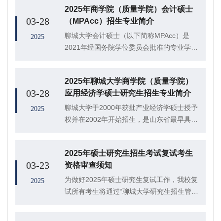
2025年商学院（质量学院）会计硕士
03-28
（MPAcc）招生专业简介
聊城大学会计硕士（以下简称MPAcc）是
2025
2021年经国务院学位委员会批准的专业学位
授权点,是鲁西地区唯一的MPAcc学位点。聊
城大学MPAcc教育以应用经济学一级学位
2025年聊城大学商学院（质量学院）
点、MBA学位点和工商管理、会计学...
03-28
应用经济学硕士研究生招生专业简介
聊城大学于2000年获批产业经济学硕士授予
2025
权并在2002年开始招生，是山东省最早具有
经济学硕士授予权的高校之一。2003年与
2005年又陆续获批劳动经济学和国民经济学
2025年硕士研究生招生考试复试考生
硕士学位授予权，2011年获应用经...
03-23
资格审查须知
为做好2025年硕士研究生复试工作，我校复
2025
试所有考生将通过“聊城大学研究生招生管理
系统”平台进行考生资格审查初审工作，线下
复试的考生须携带相关材料到现场复核。现