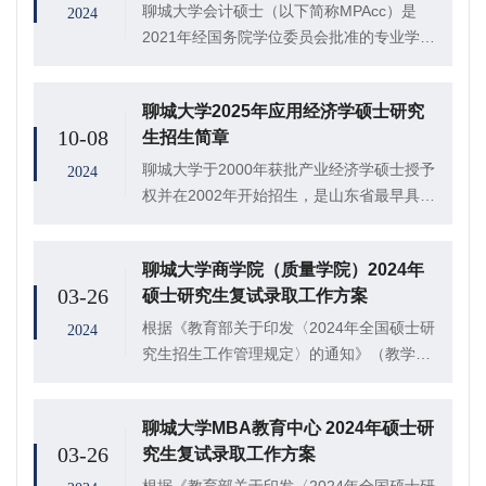
聊城大学会计硕士（以下简称MPAcc）是
2024
2021年经国务院学位委员会批准的专业学位
授权点,是鲁西地区唯一的MPAcc学位点。聊
城大学MPAcc教育以应用经济学一级学位
聊城大学2025年应用经济学硕士研究
点、MBA学位点和工商管理、会计学...
10-08
生招生简章
聊城大学于2000年获批产业经济学硕士授予
2024
权并在2002年开始招生，是山东省最早具有
经济学硕士授予权的高校之一。2003年与
2005年又陆续获批劳动经济学和国民经济学
聊城大学商学院（质量学院）2024年
硕士学位授予权，2011年获应用经...
03-26
硕士研究生复试录取工作方案
根据《教育部关于印发〈2024年全国硕士研
2024
究生招生工作管理规定〉的通知》（教学
[2023]2号），以及教育部和山东省关于
2024年硕士研究生复试录取有关要求，结合
聊城大学MBA教育中心 2024年硕士研
学院实际，制订本工作方案。
03-26
究生复试录取工作方案