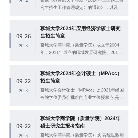
根据《教育部关于印发〈2024年全国硕士研
2024
究生招生工作管理规定〉的通知》，以及教
育部和山东省关于2024年硕士研究生复试录
取有关要求，结合学校《聊城大学2024年硕
聊城大学2024年应用经济学硕士研究
士研究生复试录取工作方案》，制定20...
09-26
生招生简章
聊城大学商学院（质量学院）成立于2004
2023
年，2011年成立的聊城发展研究院、2016
年成立的质量学院和聊城质量发展研究中
心，以及2018年、2021年成立的聊城大学
聊城大学2024年会计硕士（MPAcc）
MBA教育中心、聊城大学鲁商学院，皆...
09-22
招生简章
聊城大学会计硕士（MPAcc）是2021年经国
2023
务院学位委员会批准的专业学位授权点,是鲁
西地区唯一的MPAcc学位点。聊城大学
MPAcc教育以应用经济学一级学位点、MBA
聊城大学商学院（质量学院）2024年
学位点和工商管理、会计学等本科专...
09-22
硕士研究生报考指南
聊城大学商学院（质量学院）以“育经世致用
2023