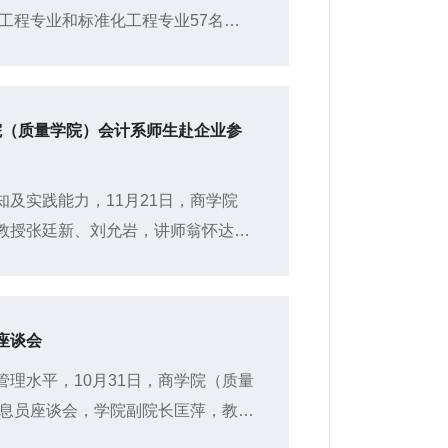
理工程专业和标准化工程专业57名学
股份）参观学习。冠洲股份是集...
院（质量学院）会计系师生赴企业参
及实践能力，11月21日，商学院
教授张廷新、刘允岩，讲师翁怀达带
东金蔡伦纸业有限公司、山东阳谷恒昌
座谈会
理水平，10月31日，商学院（质量
信息员座谈会，学院副院长匡萍，教学
鹏、刘聪睿和全体学生信息员参加