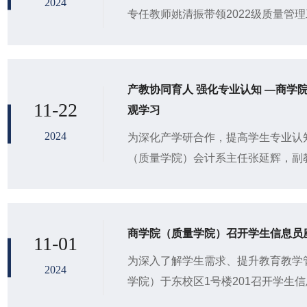
2024
专任教师姚清振带领2022级质量管
生赴山东冠洲股份有限公司（简称冠洲
产教协同育人 强化专业认知 —商学
11-22
观学习
2024
为深化产学研合作，提高学生专业认知
（质量学院）会计系主任张延辉，副
领学院2022级会计学专业学生赴山
电...
商学院（质量学院）召开学生信息员
11-01
为深入了解学生需求、提升教育教学管
2024
学院）于东校区1号楼201召开学生
秘书韩晔、许玲、范林佳，辅导员高