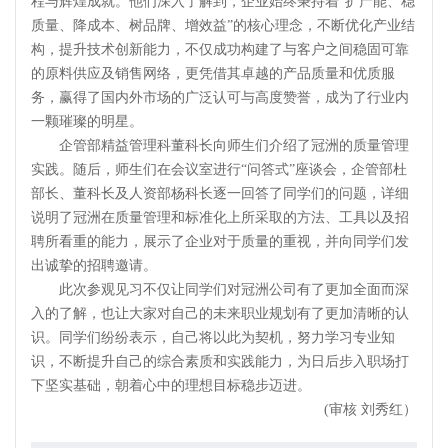
程与辉煌成就。他们深入了解到，企业始终秉持着“扩产能、稳
质量、降成本、树品牌、增效益”的核心理念，不断优化产业结
构，提升技术创新能力，不仅成功构建了与客户之间稳固可靠
的原料供应及销售网络，更凭借其卓越的产品质量和优质服
务，赢得了国内外市场的广泛认可与高度赞誉，成为了行业内
一颗璀璨的明星。
企管部精益管理科董科长向师生们介绍了冠洲的质量管理
实践。随后，师生们在会议室进行“问答式”座谈会，企管部杜
部长、董科长及人资部杨科长逐一回答了同学们的问题，详细
说明了冠洲在质量管理和标准化上所采取的方法、工具以及招
聘所看重的能力，展示了企业对于质量的重视，并向同学们发
出诚挚的招聘邀请。
此次参观见习不仅让同学们对冠洲公司有了更加全面而深
入的了解，也让大家对自己的未来职业规划有了更加清晰的认
识。同学们纷纷表示，自己将以此为契机，努力学习专业知
识，不断提升自己的综合素质和实践能力，为日后步入职场打
下坚实基础，朝着心中的理想目标稳步迈进。
(审核 刘秀红）