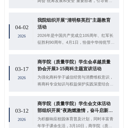
两会“统筹发展和安全”重要部署，引导青年
学子牢固树立国家安全意识，4月9日，商学
院（质量学院）学生会学习发展部在302室
我院组织开展“清明祭英烈”主题教育
开展“国安有我，青春有为”主题团日活动，
04-02
活动
优...
2026年是中国共产党成立105周年、红军长
2026
征胜利90周年。4月1日，恰值中华传统节日
清明节来临之际，我院积极联合政法学院组
织“青马工程”学员赴聊城市革命烈士纪念
商学院（质量学院）学生会卓越质量
堂、孔繁森同志纪念馆开展“缅怀革命先烈...
03-17
协会开展3·15商科主题宣讲活动
为强化商科学子诚信经营与消费维权意识，
2026
将商科专业知识与权益保护实践深度结合，
3月15日，商学院（质量学院）积极组织卓
越质量协会开展“商以信而立，权以护而
商学院（质量学院）学生会文体活动
行”3· 15商科主题宣讲活动，权益服务部副
03-12
部组织开展“夜跑燃激情，奋斗启新
部长...
程”健跑活动
为积极响应校园体育普及计划，同时丰富青
2026
年学子课余生活，3月10日，商学院（质量