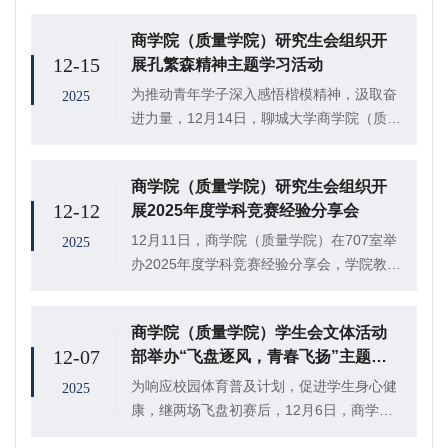
研究生丁代豪、胡一曼、张智超围绕“财税金
商学院（质量学院）研究生会组织开
融与债务风险”进行专题分享，学术科...
12-15
展孔繁森精神主题学习活动
为推动青年学子深入感悟楷模精神，汲取奋
2025
进力量，12月14日，聊城大学商学院（质量
学院）研究生会组织于712室开展“响应时代
召唤，传承繁森薪火”孔繁森精神主题学习活
商学院（质量学院）研究生会组织开
动，会计专硕及应用经济学研一、研二全
12-12
展2025年度学科竞赛经验分享会
体...
12月11日，商学院（质量学院）在707室举
2025
办2025年度学科竞赛经验分享会，学院教师
刘洋、第十五届“正大杯”全国大学生市场调
查与分析大赛研究生组国家一等奖获得者刘
商学院（质量学院）学生会文体活动
永庆、第三届中国研究生企业管理创新大...
12-07
部举办“飞盘逐风，青春飞扬”主题飞
盘比赛决赛
为响应校园体育普及计划，促进学生身心健
2025
康，继两场飞盘初赛后，12月6日，商学院
（质量学院）学生会文体活动部于东校区田