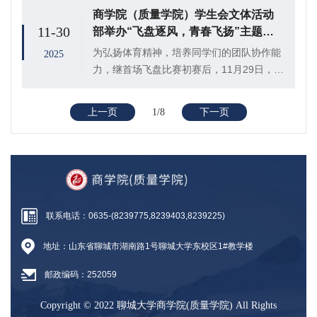
育运动中心例会，学院辅导员高鹏、学生会
商学院（质量学院）学生会文体活动
文体活动部部长刘家溢出席会议并作工作总
11-30
部举办“飞盘逐风，青春飞扬”主题飞
结，各...
盘比赛初赛（二）
为弘扬体育精神，培养同学们的团队协作能
2025
力，继首场飞盘比赛初赛后，11月29日，商
学院（质量学院）学生会文体活动部于东校
区田径场举办第二场“飞盘逐风，青春飞
上一页
1/8
下一页
扬”主题飞盘比赛初赛，同学们踊跃报名参
加。
联系电话：0635-(8239775,8239403,8239225)
地址：山东省聊城市湖南路1号聊城大学东校区1#教学楼
邮政编码：252059
Copyright © 2022 聊城大学商学院(质量学院) All Rights