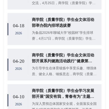
交流，4月25日，商学院（质量学院）学生
会文体活动部在东校区田径场举办“轻掷飞
扬，飞盘逐光”主题飞盘年级专业对抗赛。本
商学院（质量学院）学生会文体活动
次比赛设2024级、2025级两个组别，各
04-18
部举办院内排球选拔赛
班...
为备战2026年聊城大学“校园杯”学生排球
2026
赛，4月17日，商学院（质量学院）学生会
文体活动部于聊城大学东校区排球场组织开
展院内排球选拔赛，来自学院各年级的众多
商学院（质量学院）学生会文体活动
排球爱好者踊跃参与。
04-20
部开展系列健跑活动践行“健康第
一”教育理念
为引导学生在体育锻炼中享受乐趣、增强体
2026
质、健全人格、锤炼意志，商学院（质量学
院）学生会文体活动部于4月2日至4月19日
持续开展“同奔·同传·同绘”系列健跑活动，
商学院（质量学院）学生会学习发展
在延续荧光夜跑的基础上，积极开展跑步轨
04-10
部开展“国安有我，青春有为”主题团
迹...
日活动
为深入贯彻总体国家安全观，全面落实全国
2026