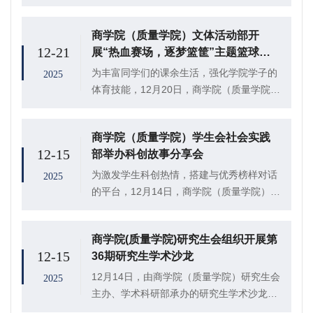
体活动部于东校区田径场开展“星途逐梦，步
绘青春”系列活动之“同心同行，接力闯关”两
商学院（质量学院）文体活动部开
人三足障碍接力赛。
12-21
展“热血赛场，逐梦篮筐”主题篮球友
谊赛活动
为丰富同学们的课余生活，强化学院学子的
2025
体育技能，12月20日，商学院（质量学院）
文体活动部于东校区篮球场举办“热血赛场，
逐梦篮筐”主题篮球友谊赛活动，学院2025
商学院（质量学院）学生会社会实践
级各班代表共36人进入决赛，其中，20...
12-15
部举办科创故事分享会
为激发学生科创热情，搭建与优秀榜样对话
2025
的平台，12月14日，商学院（质量学院）学
生会社会实践部于东校区1#305室举办“科创
逐光履践 青春筑梦力行”科创故事分享会，
商学院(质量学院)研究生会组织开展第
商学院（质量学院）殷鹤宁、马克思主义...
12-15
36期研究生学术沙龙
12月14日，由商学院（质量学院）研究生会
2025
主办、学术科研部承办的研究生学术沙龙第
36期在学院708室举行，2024级应用经济学