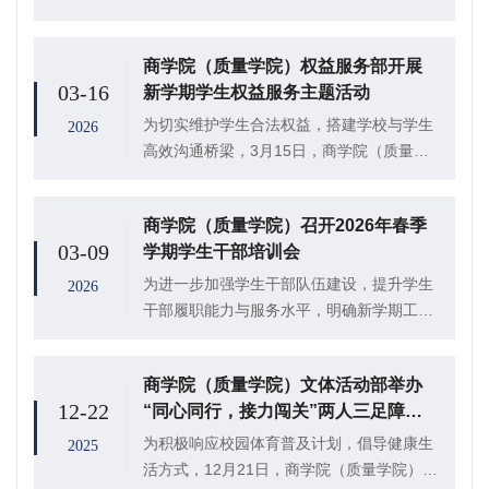
学院）学生会文体活动部于东校区田径场开
展“同奔·同传·同绘，足迹燃动星河”系列活
商学院（质量学院）权益服务部开展
动，并举行首场“夜跑燃激情，奋斗启新
03-16
新学期学生权益服务主题活动
程”健...
为切实维护学生合法权益，搭建学校与学生
2026
高效沟通桥梁，3月15日，商学院（质量学
院）权益服务部于学院409室开展“开学启新
程，权益伴同行”校园权益倾听与解决活动，
商学院（质量学院）召开2026年春季
学院24、25级全体权益委员参与。
03-09
学期学生干部培训会
为进一步加强学生干部队伍建设，提升学生
2026
干部履职能力与服务水平，明确新学期工作
目标与任务，3月8日，商学院（质量学院）
于东校区1#301室开展2026年春季学期学生
商学院（质量学院）文体活动部举办
干部培训会，学院团委老师以及全体学生
12-22
“同心同行，接力闯关”两人三足障碍
干...
接力赛
为积极响应校园体育普及计划，倡导健康生
2025
活方式，12月21日，商学院（质量学院）文