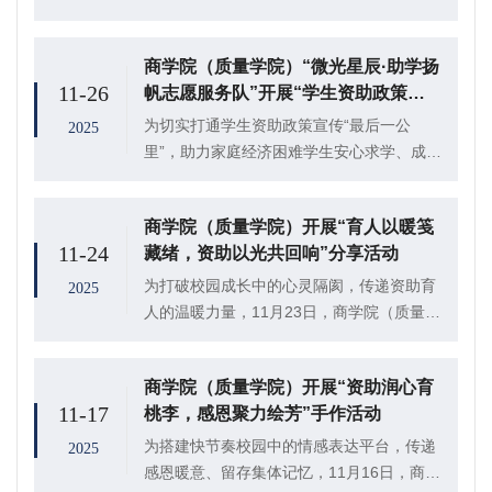
学院（质量学院）于东1#409室开展“守护理
性，守护财富：大学生金融反诈指南”主题讲
商学院（质量学院）“微光星辰·助学扬
座。讲座由副教授于东阳主持，长江证券...
11-26
帆志愿服务队”开展“学生资助政策进
万家”志愿服务活动
为切实打通学生资助政策宣传“最后一公
2025
里”，助力家庭经济困难学生安心求学、成长
成才，商学院（质量学院）“微光星辰・助学
扬帆志愿服务队”于聊城市东昌府区金柱月亮
商学院（质量学院）开展“育人以暖笺
湾社区正式开展“学生资助政策进万家”志愿
11-24
藏绪，资助以光共回响”分享活动
服务...
为打破校园成长中的心灵隔阂，传递资助育
2025
人的温暖力量，11月23日，商学院（质量学
院）于东校区1#309室举办“育人以暖笺藏
绪，资助以光共回响”匿名分享活动，2025
商学院（质量学院）开展“资助润心育
级2班李佳欣、2025级5班任佳怡等...
11-17
桃李，感恩聚力绘芳”手作活动
为搭建快节奏校园中的情感表达平台，传递
2025
感恩暖意、留存集体记忆，11月16日，商学