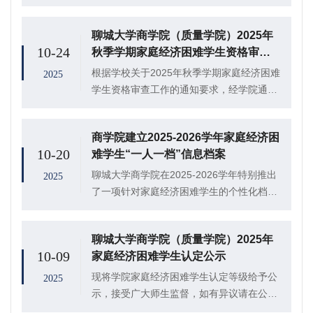
院（质量学院）于东校区1#309室开展“资助
润心育桃李，感恩聚力绘芳华”手作活动，
聊城大学商学院（质量学院）2025年
2025级8班赵卿宇、乔宇等40名学生...
10-24
秋季学期家庭经济困难学生资格审查
公示
根据学校关于2025年秋季学期家庭经济困难
2025
学生资格审查工作的通知要求，经学院通
知、学生申请、民意测验、综合评议评定等
环节，学院共319名家庭经济困难学生参与
商学院建立2025-2026学年家庭经济困
资格审查工作，其中困难等级共计225人，
10-20
难学生“一人一档”信息档案
特殊...
聊城大学商学院在2025-2026学年特别推出
2025
了一项针对家庭经济困难学生的个性化档案
计划。该计划的目的是为了提高资助工作的
针对性和有效性，同时对这些学生进行更深
聊城大学商学院（质量学院）2025年
入的了解和持续的支持。在完成年度家庭经
10-09
家庭经济困难学生认定公示
济...
现将学院家庭经济困难学生认定等级给予公
2025
示，接受广大师生监督，如有异议请在公示
期内到接访地点反映。