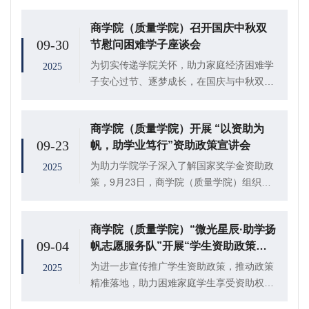
商学院（质量学院）召开国庆中秋双
09-30
节慰问困难学子座谈会
为切实传递学院关怀，助力家庭经济困难学
2025
子安心过节、逐梦成长，在国庆与中秋双节
到来之际，9月29日，商学院（质量学院）
于410会议室召开困难学子慰问座谈会，学
商学院（质量学院）开展 “以资助为
院党委副书记李树房，辅导员焦艳芳、韩亭
09-23
帆，助学业笃行”资助政策宣讲会
亭、施...
为助力学院学子深入了解国家奖学金资助政
2025
策，9月23日，商学院（质量学院）组织开
展开展“以资助为帆，助学业笃行”资助政策
宣讲会，学院辅导员韩亭亭担任主讲人，8
商学院（质量学院）“微光星辰·助学扬
位国家奖学金申请者候选人参会。
09-04
帆志愿服务队”开展“学生资助政策进
万家”志愿服务活动
为进一步宣传推广学生资助政策，推动政策
2025
精准落地，助力困难家庭学生享受资助权
益，商学院（质量学院）“微光星辰·助学扬