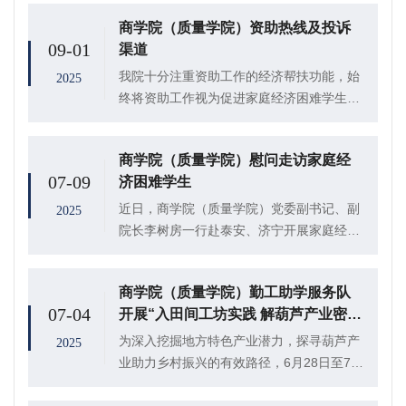
帆”志愿服务队于8月开展“学生资助政策进万
商学院（质量学院）资助热线及投诉
家”志愿服务活动。
09-01
渠道
我院十分注重资助工作的经济帮扶功能，始
2025
终将资助工作视为促进家庭经济困难学生成
长成才的关键一环。由此，我们建立了不断
完善的资助体系，对现阶段国家、学校的资
商学院（质量学院）慰问走访家庭经
助政策进行宣传落实，致力于为经济困难学
07-09
济困难学生
生提供帮助...
近日，商学院（质量学院）党委副书记、副
2025
院长李树房一行赴泰安、济宁开展家庭经济
困难学生暑期走访慰问活动，为学院家庭经
济困难学生送去慰问品、慰问金。
商学院（质量学院）勤工助学服务队
07-04
开展“入田间工坊实践 解葫芦产业密
码”活动
为深入挖掘地方特色产业潜力，探寻葫芦产
2025
业助力乡村振兴的有效路径，6月28日至7月
3日，商学院（质量学院）“鲁韵葫芦振兴