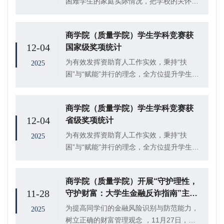
困难学生的家庭实际情况，把学校的关怀与
温情送到学子家中，近日，商学院（质量学
院）党委副书记、副院长李树房携辅导员、
商学院（质量学院）学生学科竞赛获
班主任老师，走访慰问临沂、潍坊市地区的
12-04
国家级奖项统计
贫困生，为...
为有效发挥资助育人工作实效，秉持“扶
2025
困”与“赋能”并行的理念，全方位提升学生专
业素养，学院积极搭建平台，鼓励学生以学
科竞赛为契机，砥砺自我、锤炼才能，实现
商学院（质量学院）学生学科竞赛获
自我价值的飞跃。在此过程中，学院困难学
12-04
省级奖项统计
生获得省...
为有效发挥资助育人工作实效，秉持“扶
2025
困”与“赋能”并行的理念，全方位提升学生专
业素养，学院积极搭建平台，鼓励学生以学
科竞赛为契机，砥砺自我、锤炼才能，实现
商学院（质量学院）开展“守护理性，
自我价值的飞跃。在此过程中，学院困难学
11-28
守护财富：大学生金融反诈指南”主题
生获得校...
讲座
为提高同学们的金融风险识别与防范能力，
2025
树立正确的财富管理观念 ，11月27日，商