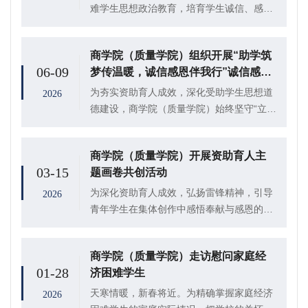
难学生思想政治教育，培育学生诚信、感恩
与责任意识，商学院（质量学院）依托诚信
感恩活动月，重点开展“七个一”诚信教育工
商学院（质量学院）组织开展“助学筑
程系列活动，面向2026届贷款毕业生开展多
06-09
梦传温暖，诚信感恩伴我行”诚信感恩
样化...
资助系列活动
为夯实资助育人成效，深化受助学生思想道
2026
德建设，商学院（质量学院）始终坚守“立德
育人”初心，围绕诚信、感恩两大核心，组织
开展主题演讲、手抄报创作、征文比赛、温
商学院（质量学院）开展资助育人主
情寄语四大系列资助育人活动。学院挂靠团
03-15
题画卷共创活动
委二级...
为深化资助育人成效，弘扬雷锋精神，引导
2026
青年学生在集体创作中感悟奉献与感恩的时
代意义，3月14日，商学院（质量学院）于
302室组织开展“温情资助润青春，雷锋精神
商学院（质量学院）走访慰问家庭经
伴我行”主题画卷共创活动。
01-28
济困难学生
天寒情暖，新春将近。为精确掌握家庭经济
2026