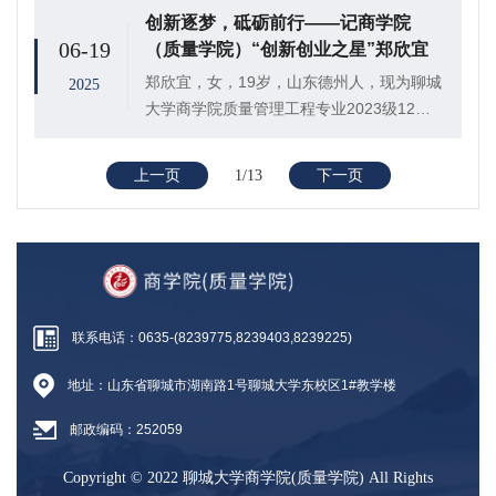
队”于聊城市东昌府区开展“解码葫芦产业，
创新逐梦，砥砺前行——记商学院
赋能乡村振兴路”社会实践活动，以青春力量
06-19
（质量学院）“创新创业之星”郑欣宜
解...
郑欣宜，女，19岁，山东德州人，现为聊城
2025
大学商学院质量管理工程专业2023级12班
学生。自入学以来，郑欣宜始终秉持创新进
取的精神，积极投身于各类创新创业活动。
上一页
1/13
下一页
她凭借卓越的洞察力与实践能力，荣获“第十
届...
联系电话：0635-(8239775,8239403,8239225)
地址：山东省聊城市湖南路1号聊城大学东校区1#教学楼
邮政编码：252059
Copyright © 2022 聊城大学商学院(质量学院) All Rights