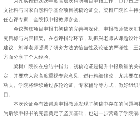
为扎实推进2026年度高层次科研项目申报工作，1月7日上午
文社科与国家自然科学基金项目初稿论证会。梁树广院长主持
任点评专家，全院拟申报教师参会。
会议聚焦项目申报书初稿的完善与深化。申报教师依次汇报
究目标与内容框架。在点评指导环节，巩振兴老师从课题设计
建议；刘洋老师强调了研究方法的恰当性及论证的严谨性；王
方面分享了个人经验。
梁树广院长在总结中指出，初稿论证是提升申报质量的关键
定，并要求大家高度重视专家意见，进行精细修改，尤其要在
功夫。学院将继续通过多轮论证、专家辅导等方式，做好组织
目。
本次论证会有效帮助申报教师发现了初稿中存在的问题与提
为后续申报书的完善奠定了坚实基础，也进一步营造了学院潜