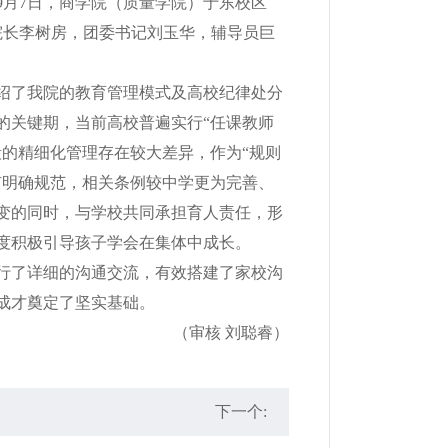
月7日，商学院（质量学院）于东校区
副院长李树房，团委书记刘玉华，辅导员巨
了我院的教育管理模式及高校纪律处分
的关键期，当前高校普遍实行“任课教师
段的精细化管理存在较大差异，作为“规则
有明确规范，相关条例较中学更为完善、
变的同时，与学校共同承担育人责任，形
度积极引导孩子学会在集体中成长。
了详细的沟通交流，有效搭建了家校沟
长成才奠定了坚实基础。
（审核 刘聪睿）
下一个: