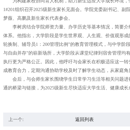
为构建家校协同育人机制，助力新生适应大学成长环境，9
1#201组织召开2025级新生家长见面会。学院党委副书记、
梦薇、高鹏及新生家长代表参会。
李树房结合学院师资力量、办学历史等基本情况，简要介绍
体系。他指出，大学阶段是学生世界观、人生观、价值观形成
轮换制、辅导员1：200管理比例”的教育管理模式，与中学阶
与自由并存”的崭新场所，大学阶段从课堂纪律到宿舍管理均
执行更为严格公正。因此，他呼吁与会家长在积极适应这一转
成教育合力，定期沟通协助学校及时了解学生动态，从家庭角
会后，与会师生家长围绕学生日常学习生活等相关问题进行
通的桥梁与链接，为2025级新生尽快适应大学生活、健康成
上一个:
返回列表