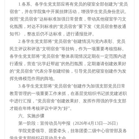
1.各系、各学生党支部应将有党员的寝室全部创建为“党员
宿舍”，并在学院集中开展挂牌活动，增强学生党员身份意识。
按照“党员宿舍”达标标准加强日常督查，带动其他寝室学习文
化氛围，对达不到标准的“党员宿舍”要下发《党员宿舍整改通
知书》，整改后仍不达标准，进行通报批评。
2.各学生党支部将“党员宿舍”创建情况与党内表彰、党员
民主评议和评选“文明宿舍”等挂钩，作为一项重要考核指标。
各学生党支部将“党员宿舍”整体表现情况定期在一定范围内进
行通报，营造“比学赶帮超”的热烈氛围，定期邀请创建效果好
的“党员宿舍”代表分享创建经验，引导党员把寝室创建作为发
挥先锋模范作用的阵地。
3.各学生党支部将“党员宿舍”创建作为加强支部党员日常
教育管理的一项重要工作来抓，在基层党组织书记抓党建述职
中进行汇报，“党员宿舍”创建效果好、发挥作用强的学生支部
才能在年终考核评议中评为“好”。
六、实施步骤
第一阶段：宣传动员与申报（2026年4月13日—26日）
学院党委领导、团委牵头，挂靠团委二级中心宿管部及各
学生党支部组织召开动员大会。