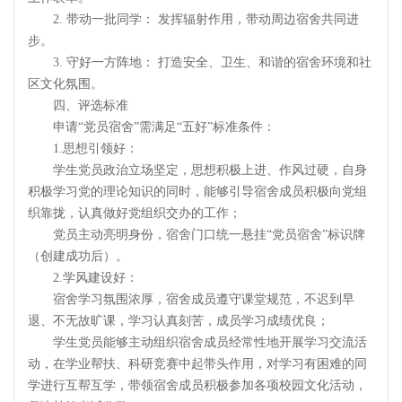
2. 带动一批同学： 发挥辐射作用，带动周边宿舍共同进
步。
3. 守好一方阵地： 打造安全、卫生、和谐的宿舍环境和社
区文化氛围。
四、评选标准
申请“党员宿舍”需满足“五好”标准条件：
1.思想引领好：
学生党员政治立场坚定，思想积极上进、作风过硬，自身
积极学习党的理论知识的同时，能够引导宿舍成员积极向党组
织靠拢，认真做好党组织交办的工作；
党员主动亮明身份，宿舍门口统一悬挂“党员宿舍”标识牌
（创建成功后）。
2.学风建设好：
宿舍学习氛围浓厚，宿舍成员遵守课堂规范，不迟到早
退、不无故旷课，学习认真刻苦，成员学习成绩优良；
学生党员能够主动组织宿舍成员经常性地开展学习交流活
动，在学业帮扶、科研竞赛中起带头作用，对学习有困难的同
学进行互帮互学，带领宿舍成员积极参加各项校园文化活动，