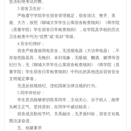
坚决杜绝考试作弊。
3.宿舍卫生好：
严格遵守学院学生宿舍管理规定，宿舍清洁、整齐、美
观、大方，按照《聊城大学学生公寓宿舍检查细则》《商学院
（质量学院）学生宿舍日常检查细则》，在学院及学校的历次
卫生检查中均为“优秀”或“良好”等级。
4.安全纪律好：
宿舍严格遵循用电安全，无违规电器（大功率电器），不
存放危险器具，无晚归、未归现象，无吸烟、酗酒、赌博等违
纪行为，无《聊城大学学生公寓宿舍检查细则》《商学院（质
量学院）学生宿舍日常检查细则》中列出的其他违反宿舍安全
文明规定事项；
无违反校规校纪、违犯国家法律法规的行为。
5.同学评价好：
学生党员能够密切联系同学，主动关心、乐于助人，能带
头树立正气、坚持原则，在同学中威信较高；
宿舍成员勤俭节约、关系融洽，无矛盾纠纷，宿舍文化氛
围活泼奋进。
五、创建要求