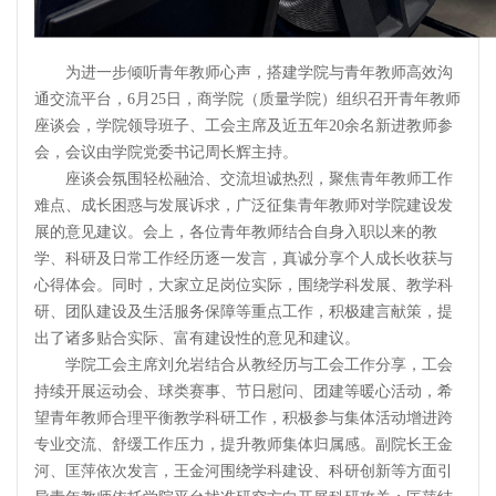
为进一步倾听青年教师心声，搭建学院与青年教师高效沟
通交流平台，6月25日，商学院（质量学院）组织召开青年教师
座谈会，学院领导班子、工会主席及近五年20余名新进教师参
会，会议由学院党委书记周长辉主持。
座谈会氛围轻松融洽、交流坦诚热烈，聚焦青年教师工作
难点、成长困惑与发展诉求，广泛征集青年教师对学院建设发
展的意见建议。会上，各位青年教师结合自身入职以来的教
学、科研及日常工作经历逐一发言，真诚分享个人成长收获与
心得体会。同时，大家立足岗位实际，围绕学科发展、教学科
研、团队建设及生活服务保障等重点工作，积极建言献策，提
出了诸多贴合实际、富有建设性的意见和建议。
学院工会主席刘允岩结合从教经历与工会工作分享，工会
持续开展运动会、球类赛事、节日慰问、团建等暖心活动，希
望青年教师合理平衡教学科研工作，积极参与集体活动增进跨
专业交流、舒缓工作压力，提升教师集体归属感。副院长王金
河、匡萍依次发言，王金河围绕学科建设、科研创新等方面引