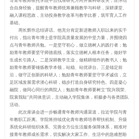
导青年教师依托学院平台找准研究方向开展科研攻关；匡萍结
合自身经验，提醒青年教师统筹兼顾教学与科研，深耕课堂、
融入课程思政，主动投身教学改革与教学比赛，筑牢育人工作
基础。
周长辉作总结讲话。他充分肯定新进教师入职以来的实干
付出，指出青年博士是学院高质量发展的中坚力量，并围绕四
点与青年教师共勉。一是坚守初心，做立德树人的践行者；勉
励青年教师要坚守师德底线，落实立德树人根本任务，做好学
生成长引路人。二是深耕教学主业，做精耕细作的教书人；勉
励青年教师要锤炼教学本领，站稳、站优讲台。三是锚定前
沿，做守正创新的科研人；勉励青年教师要坚守学术诚信，立
足区域发展需求潜心科研，稳步打造自身研究特色。四是凝心
融院，做同心同行的商院人；勉励青年教师要树立“院兴我荣、
院衰我耻”共同体意识，主动融入学院集体，积极参与各类团队
活动。
此次座谈会进一步畅通青年教师沟通渠道，拉近学院与青
年教职工距离。学院将持续优化青年教师培养帮扶机制、升级
系统化科研组织体系、完善全方位生活服务保障体系，精准对
接青年教师成长需求，切实解决大家工作、生活中的急难愁盼